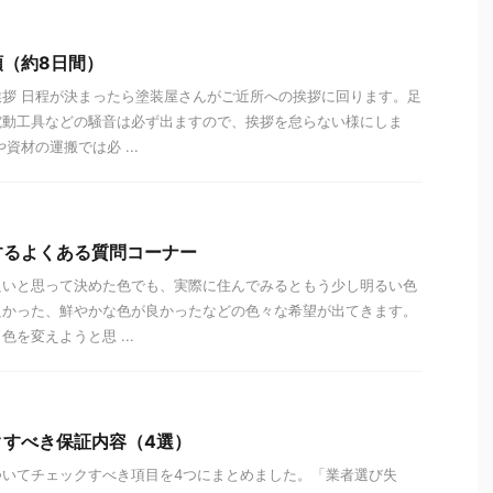
（約8日間）
拶 日程が決まったら塗装屋さんがご近所への挨拶に回ります。足
電動工具などの騒音は必ず出ますので、挨拶を怠らない様にしま
資材の運搬では必 ...
するよくある質問コーナー
良いと思って決めた色でも、実際に住んでみるともう少し明るい色
良かった、鮮やかな色が良かったなどの色々な希望が出てきます。
を変えようと思 ...
クすべき保証内容（4選）
ついてチェックすべき項目を4つにまとめました。「業者選び失