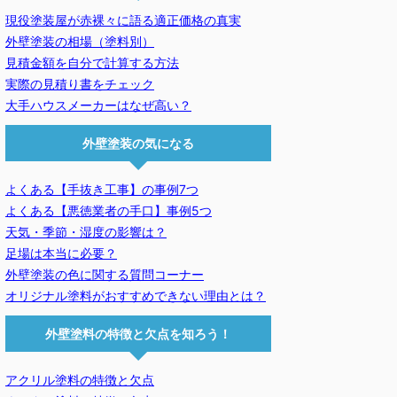
現役塗装屋が赤裸々に語る適正価格の真実
外壁塗装の相場（塗料別）
見積金額を自分で計算する方法
実際の見積り書をチェック
大手ハウスメーカーはなぜ高い？
外壁塗装の気になる
よくある【手抜き工事】の事例7つ
よくある【悪徳業者の手口】事例5つ
天気・季節・湿度の影響は？
足場は本当に必要？
外壁塗装の色に関する質問コーナー
オリジナル塗料がおすすめできない理由とは？
外壁塗料の特徴と欠点を知ろう！
アクリル塗料の特徴と欠点