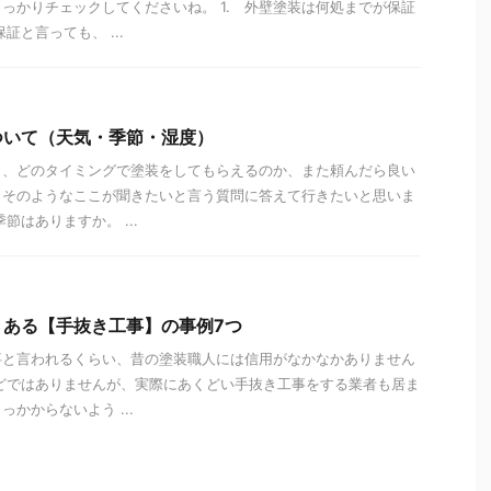
っかりチェックしてくださいね。 1. 外壁塗装は何処までが保証
証と言っても、 ...
ついて（天気・季節・湿度）
り、どのタイミングで塗装をしてもらえるのか、また頼んだら良い
。そのようなここが聞きたいと言う質問に答えて行きたいと思いま
節はありますか。 ...
くある【手抜き工事】の事例7つ
事と言われるくらい、昔の塗装職人には信用がなかなかありません
どではありませんが、実際にあくどい手抜き工事をする業者も居ま
かからないよう ...