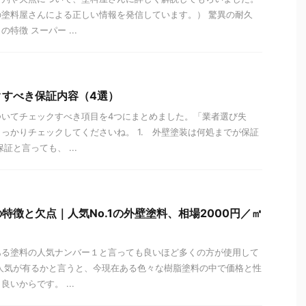
塗料屋さんによる正しい情報を発信しています。） 驚異の耐久
特徴 スーパー ...
クすべき保証内容（4選）
ついてチェックすべき項目を4つにまとめました。「業者選び失
っかりチェックしてくださいね。 1. 外壁塗装は何処までが保証
証と言っても、 ...
特徴と欠点｜人気No.1の外壁塗料、相場2000円／㎡
ある塗料の人気ナンバー１と言っても良いほど多くの方が使用して
人気が有るかと言うと、今現在ある色々な樹脂塗料の中で価格と性
いからです。 ...