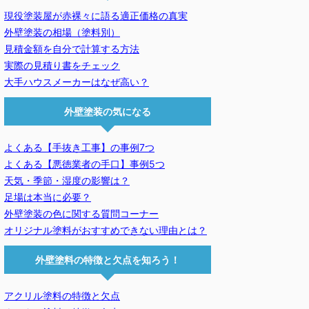
現役塗装屋が赤裸々に語る適正価格の真実
外壁塗装の相場（塗料別）
見積金額を自分で計算する方法
実際の見積り書をチェック
大手ハウスメーカーはなぜ高い？
外壁塗装の気になる
よくある【手抜き工事】の事例7つ
よくある【悪徳業者の手口】事例5つ
天気・季節・湿度の影響は？
足場は本当に必要？
外壁塗装の色に関する質問コーナー
オリジナル塗料がおすすめできない理由とは？
外壁塗料の特徴と欠点を知ろう！
アクリル塗料の特徴と欠点